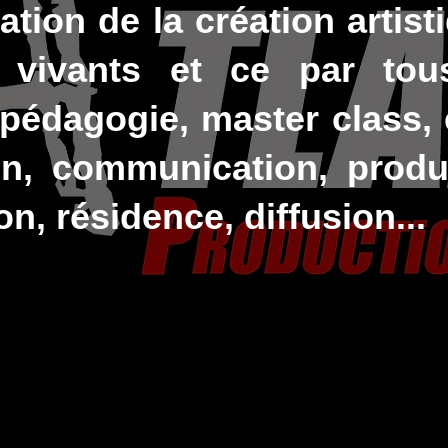
tion de la création artist
 vivants et ce par to
pédagogie, master class, 
on, communication, produ
ion, résidence, diffusion...