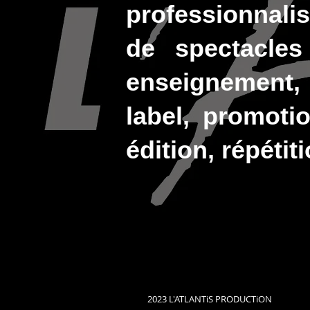
professionnalisa
de spectacles
enseignement, 
label, promoti
édition, répétit
2023 L'ATLANTiS PRODUCTiON