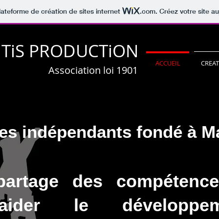
lateforme de création de sites internet
.com
. Créez votre site au
NTiS PRODUCTiON
ACCUEIL
CREA
Association loi 1901
stes indépendants fondé à M
artage des compétences
ider le développ