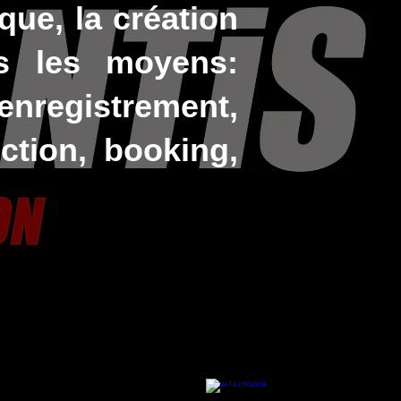
ique, la création
us les moyens:
enregistrement,
ction, booking,